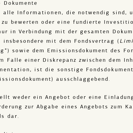
re Dokumente
t alle Informationen, die notwendig sind, 
zu bewerten oder eine fundierte Investiti
 nur in Verbindung mit der gesamten Dokum
Kämmergasse 22
50676
Köln
, insbesondere mit dem Fondsvertrag (
Limi
rag“) sowie dem Emissionsdokument des Fo
T
+49 221 4986 4010
m Falle einer Diskrepanz zwischen dem Inh
F
+49 221 4986 40910
mentation, ist die sonstige Fondsdokument
M
info@degimpact.de
issionsdokument) ausschlaggebend.
tellt weder ein Angebot oder eine Einladun
Kontakt
rderung zur Abgabe eines Angebots zum Ka
s dar.