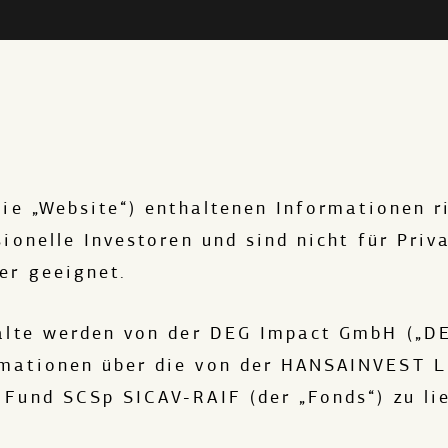
xG Fund
Der Mehrwert
Der Impact
Be
RVIEW MIT POR
die „Website“) enthaltenen Informationen r
ITUTIONELL
ionelle Investoren und sind nicht für Priv
er geeignet.
halte werden von der DEG Impact GmbH („D
mationen über die von der HANSAINVEST L
Fund SCSp SICAV-RAIF (der „Fonds“) zu lie