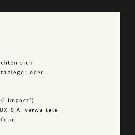
ratung
Newsroom
Jobs
DE
|
EN
TFOLIO
ichten sich
atanleger oder
EG Impact“)
UX S.A. verwaltete
fern.