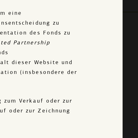
um eine
onsentscheidung zu
entation des Fonds zu
DEG Impact auf LinkedIn
ted Partnership
nds
alt dieser Website und
Impressum
ation (insbesondere der
Datenschutz­erklärung
g zum Verkauf oder zur
Cookie Einstellungen
uf oder zur Zeichnung