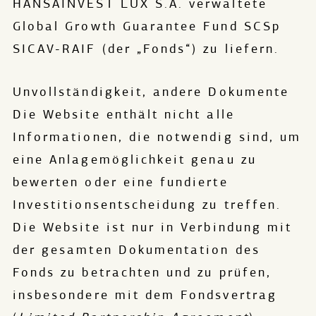
HANSAINVEST LUX S.A. verwaltete
T
+49 221 4986 4010
Global Growth Guarantee Fund SCSp
F
+49 221 4986 40910
SICAV-RAIF (der „Fonds“) zu liefern.
M
info@degimpact.de
Unvollständigkeit, andere Dokumente
Die Website enthält nicht alle
Kontakt
Informationen, die notwendig sind, um
eine Anlagemöglichkeit genau zu
bewerten oder eine fundierte
DEG Impact auf LinkedIn
Investitionsentscheidung zu treffen.
Die Website ist nur in Verbindung mit
der gesamten Dokumentation des
Fonds zu betrachten und zu prüfen,
Impressum
insbesondere mit dem Fondsvertrag
Datenschutz­erklärung